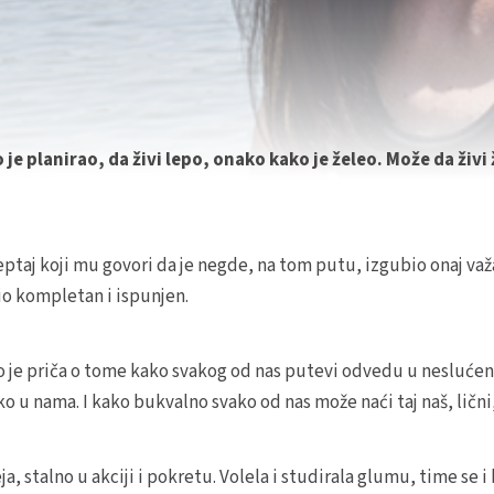
 je planirao, da živi lepo, onako kako je želeo. Može da ži
treptaj koji mu govori da je negde, na tom putu, izgubio onaj va
bio kompletan i ispunjen.
vo je priča o tome kako svakog od nas putevi odvedu u neslućene 
 u nama. I kako bukvalno svako od nas može naći taj naš, lični,
ja, stalno u akciji i pokretu. Volela i studirala glumu, time se i