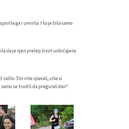
ila ga i umirila. I to je bila samo
ila da je njen prelep život uobičajena
 zašto. Što više spavaš, više si
 samo se trudiš da preguraš dan.“