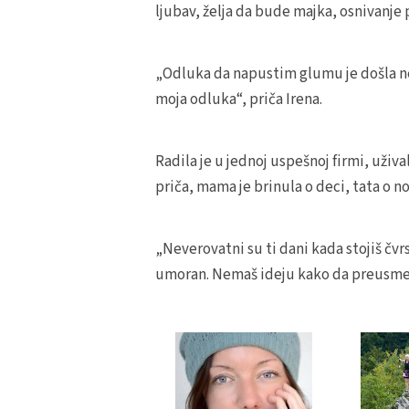
ljubav, želja da bude majka, osnivanje 
„Odluka da napustim glumu je došla nek
moja odluka“, priča Irena.
Radila je u jednoj uspešnoj firmi, uži
priča, mama je brinula o deci, tata o n
„Neverovatni su ti dani kada stojiš čvrs
umoran. Nemaš ideju kako da preusmeriš