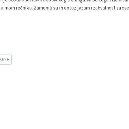
i je postalo sastavni deo svakog treninga. Ni od čega više nis
 u mom rečniku. Zamenili su ih entuzijazam i zahvalnost za oseć
rčanje