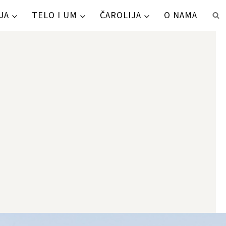
JA
TELO I UM
ČAROLIJA
O NAMA