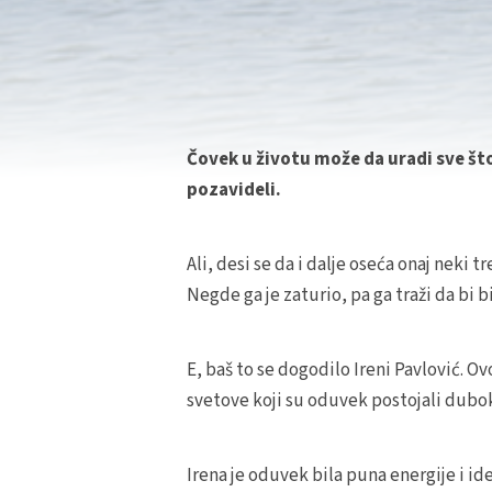
Čovek u životu može da uradi sve što
pozavideli.
Ali, desi se da i dalje oseća onaj neki 
Negde ga je zaturio, pa ga traži da bi 
E, baš to se dogodilo Ireni Pavlović. O
svetove koji su oduvek postojali duboko
Irena je oduvek bila puna energije i ide