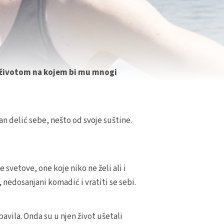
vi životom na kojem bi mu mnogi
žan delić sebe, nešto od svoje suštine.
svetove, one koje niko ne želi ali i
 nedosanjani komadić i vratiti se sebi.
 bavila. Onda su u njen život ušetali