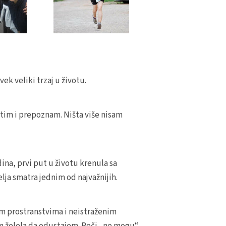
ek veliki trzaj u životu.
stim i prepoznam. Ništa više nisam
dina, prvi put u životu krenula sa
telja smatra jednim od najvažnijih.
im prostranstvima i neistraženim