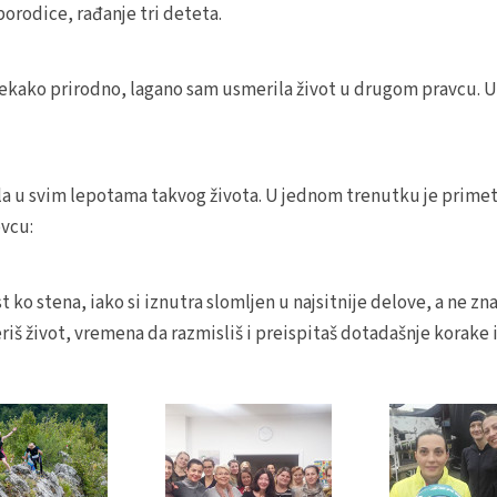
porodice, rađanje tri deteta.
ako prirodno, lagano sam usmerila život u drugom pravcu. Uspor
vala u svim lepotama takvog života. U jednom trenutku je primet
ovcu:
t ko stena, iako si iznutra slomljen u najsitnije delove, a ne znaš
 život, vremena da razmisliš i preispitaš dotadašnje korake i