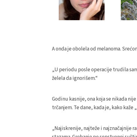
A onda je obolela od melanoma. Srećom,
„U periodu posle operacije trudila sa
želela da ignorišem.“
Godinu kasnije, ona koja se nikada nije
trčanjem. Te dane, kada je, kako kaže „u
„Najiskrenije, najteže i najznačajnij