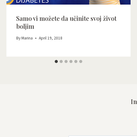
Samo vi možete da učinite svoj život
boljim
By
Marina
April 19, 2018
In