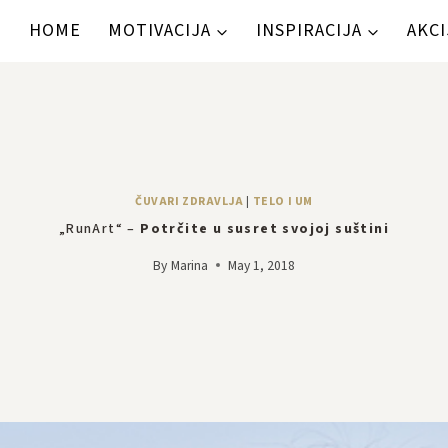
HOME
MOTIVACIJA
INSPIRACIJA
AKCI
ČUVARI ZDRAVLJA
|
TELO I UM
„RunArt“ –
Potrčite u susret svojoj suštini
By
Marina
May 1, 2018