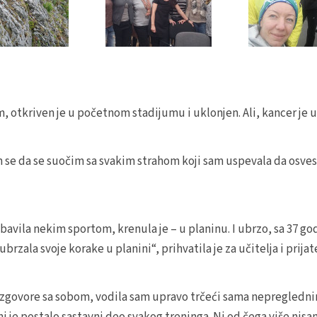
 otkriven je u početnom stadijumu i uklonjen. Ali, kancer je uv
m se da se suočim sa svakim strahom koji sam uspevala da osve
 bavila nekim sportom, krenula je – u planinu. I ubrzo, sa 37 go
brzala svoje korake u planini“, prihvatila je za učitelja i prija
e razgovore sa sobom, vodila sam upravo trčeći sama nepregledn