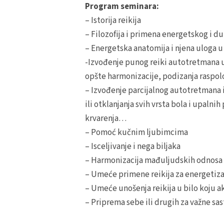
Program seminara:
– Istorija reikija
– Filozofija i primena energetskog i d
– Energetska anatomija i njena uloga u
-Izvođenje punog reiki autotretmana u 
opšte harmonizacije, podizanja raspolož
– Izvođenje parcijalnog autotretmana i 
ili otklanjanja svih vrsta bola i upaln
krvarenja…
– Pomoć kučnim ljubimcima
– Isceljivanje i nega biljaka
– Harmonizacija mađuljudskih odnosa 
– Umeće primene reikija za energetiza
– Umeće unošenja reikija u bilo koju ak
– Priprema sebe ili drugih za važne sa