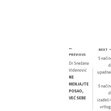
NEXT
PREVIOUS
5 način
Dr Snežana
d
Videnović
upadne
NE
MENJAJTE
5 način
POSAO,
d
VEĆ SEBE
izađeš i
vrtlog