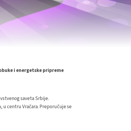
i obuke i energetske pripreme
vstvenog saveta Srbije.
, u centru Vračara. Preporučuje se