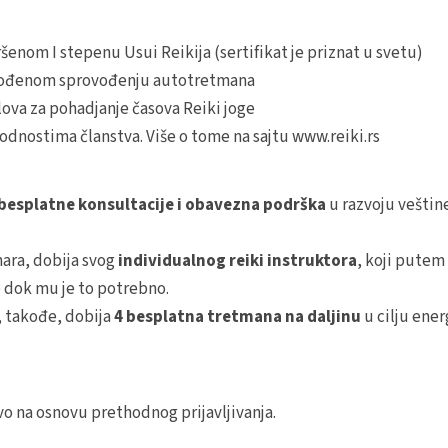
šenom I stepenu Usui Reikija (sertifikat je priznat u svetu)
lagođenom sprovođenju autotretmana
lova za pohadjanje časova Reiki joge
odnostima članstva. Više o tome na sajtu www.reiki.rs
besplatne konsultacije i obavezna podrška
u razvoju veštin
ara, dobija svog
individualnog reiki instruktora
, koji putem
 dok mu je to potrebno.
, takođe, dobija
4 besplatna tretmana na daljinu
u cilju ene
vo na osnovu prethodnog prijavljivanja.