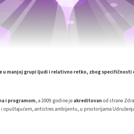
se u manjoj grupi ljudi i relativno retko, zbog specifičnost
ama i programom
, a 2009. godine je
akreditovan
od strane Zdra
i opuštajućem, antistres ambijentu, u prostorijama Udruženja