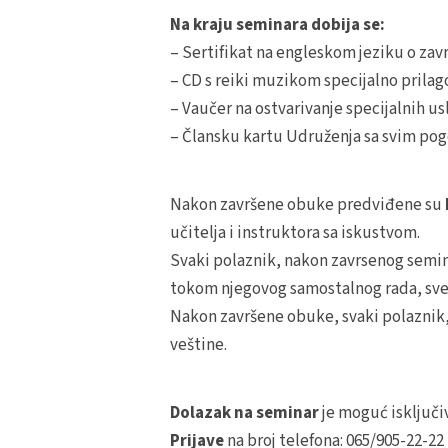
Na kraju seminara dobija se:
– Sertifikat na engleskom jeziku o zavr
– CD s reiki muzikom specijalno pri
– Vaučer na ostvarivanje specijalnih us
– Člansku kartu Udruženja sa svim pog
Nakon završene obuke predviđene su
učitelja i instruktora sa iskustvom.
Svaki polaznik, nakon zavrsenog semin
tokom njegovog samostalnog rada, sve
Nakon završene obuke, svaki polaznik
veštine.
Dolazak na seminar
je moguć isključi
Prijave
na broj telefona: 065/905-22-22