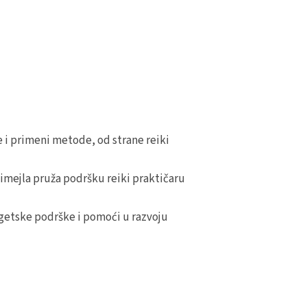
e i primeni metode, od strane reiki
 imejla pruža podršku reiki praktičaru
rgetske podrške i pomoći u razvoju