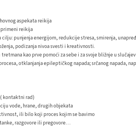
uhovnog aspekata reikija
 primeni reikija
cilju: punjenja energijom, redukcije stresa, smirenja, unapređe
enja, podizanja nivoa svesti i kreativnosti.
tretmana kao prve pomoći za sebe i za svoje bližnje u slučajevi
ih procesa, otklanjanja epileptičkog napada; srčanog napada, nap
( kontaktni rad)
ciju vode, hrane, drugih objekata
tivnost, ili bilo koji proces kojim se bavimo
stanke, razgovore ili pregovore…