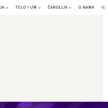
JA
TELO I UM
ČAROLIJA
O NAMA