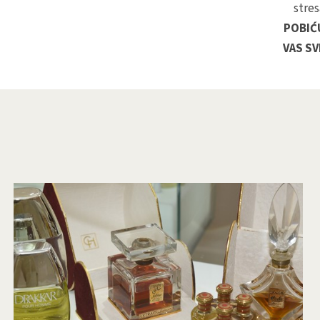
stres
POBIĆ
VAS SV