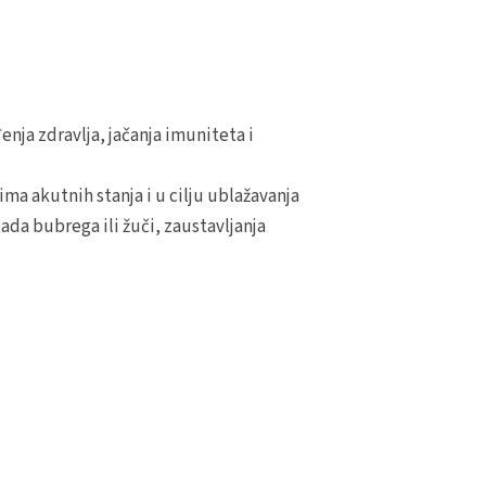
nja zdravlja, jačanja imuniteta i
ma akutnih stanja i u cilju ublažavanja
ada bubrega ili žuči, zaustavljanja