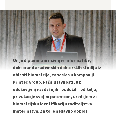
On je diplomirani inženjer informatike,
doktorand akademskih doktorskih studija iz
oblasti biometrije, zaposlen u kompaniji
Printec Group. Pažnju javnosti, uz
oduševljenje sadašnjih i budućih roditelja,
privukao je svojim patentom, uređajem za
biometrijsku identifikaciju roditeljstva –
materinstva. Za to je nedavno dobio i