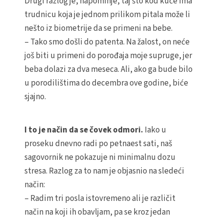
Drugi razlog je, napominje, taj što kod kuće ima
trudnicu koja je jednom prilikom pitala može li
nešto iz biometrije da se primeni na bebe.
– Tako smo došli do patenta. Na žalost, on neće
još biti u primeni do porođaja moje supruge, jer
beba dolazi za dva meseca. Ali, ako ga bude bilo
u porodilištima do decembra ove godine, biće
sjajno.
I to je način da se čovek odmori.
Iako u
proseku dnevno radi po petnaest sati, naš
sagovornik ne pokazuje ni minimalnu dozu
stresa. Razlog za to nam je objasnio na sledeći
način:
– Radim tri posla istovremeno ali je različit
način na koji ih obavljam, pa se kroz jedan