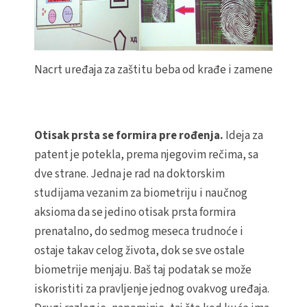
Nacrt uređaja za zaštitu beba od krađe i zamene
Otisak prsta se formira pre rođenja.
Ideja za
patent je potekla, prema njegovim rečima, sa
dve strane. Jedna je rad na doktorskim
studijama vezanim za biometriju i naučnog
aksioma da se jedino otisak prsta formira
prenatalno, do sedmog meseca trudnoće i
ostaje takav celog života, dok se sve ostale
biometrije menjaju. Baš taj podatak se može
iskoristiti za pravljenje jednog ovakvog uređaja.