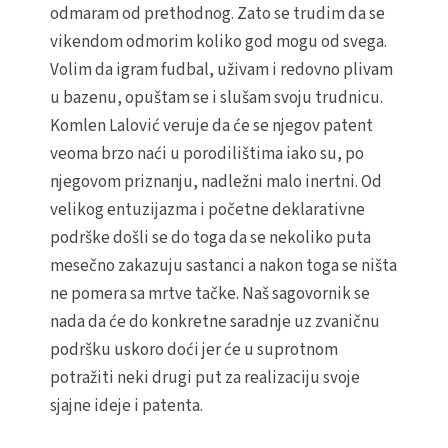
odmaram od prethodnog. Zato se trudim da se
vikendom odmorim koliko god mogu od svega.
Volim da igram fudbal, uživam i redovno plivam
u bazenu, opuštam se i slušam svoju trudnicu.
Komlen Lalović veruje da će se njegov patent
veoma brzo naći u porodilištima iako su, po
njegovom priznanju, nadležni malo inertni. Od
velikog entuzijazma i početne deklarativne
podrške došli se do toga da se nekoliko puta
mesečno zakazuju sastanci a nakon toga se ništa
ne pomera sa mrtve tačke. Naš sagovornik se
nada da će do konkretne saradnje uz zvaničnu
podršku uskoro doći jer će u suprotnom
potražiti neki drugi put za realizaciju svoje
sjajne ideje i patenta.