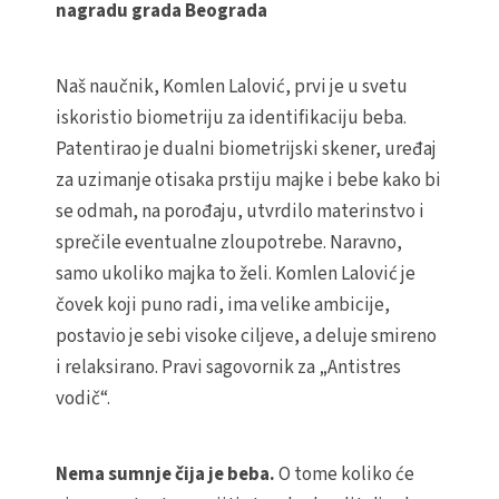
nagradu grada Beograda
Naš naučnik, Komlen Lalović, prvi je u svetu
iskoristio biometriju za identifikaciju beba.
Patentirao je dualni biometrijski skener, uređaj
za uzimanje otisaka prstiju majke i bebe kako bi
se odmah, na porođaju, utvrdilo materinstvo i
sprečile eventualne zloupotrebe. Naravno,
samo ukoliko majka to želi. Komlen Lalović je
čovek koji puno radi, ima velike ambicije,
postavio je sebi visoke ciljeve, a deluje smireno
i relaksirano. Pravi sagovornik za „Antistres
vodič“.
Nema sumnje čija je beba.
O tome koliko će