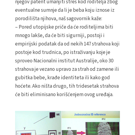
njegov patent umanjiti stres kod roditelja zbog
eventualne sumnje da li je beba koju iznose iz
porodilišta njihova, naš sagovornik kaže:
– Pored utopijske priče da će roditeljima biti
mnogo lakše, da će biti sigurniji, postoji i
empirijski podatak da od nekih 147 strahova koji
postoje kod trudnica, po istraživanju koje je
sproveo Nacionalni institut Australije, oko 30
strahova je vezano upravo za strah od zamene ili
gubitka bebe, krađe identiteta ili kako god
hoćete. Ako ništa drugo, tih tridesetak strahova
će biti eliminisano korišćenjem ovog uređaja.