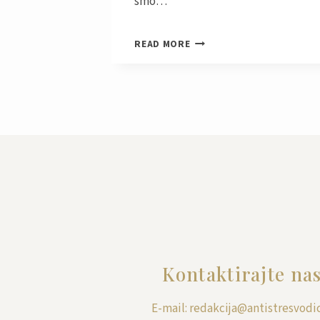
smo…
ELIKSIRI
READ MORE
IZ
PRIRODE
KAKO
SU
SE
NAŠE
BAKE
BORILE
PROTIV
STRESA
Kontaktirajte na
E-mail: redakcija@antistresvodic