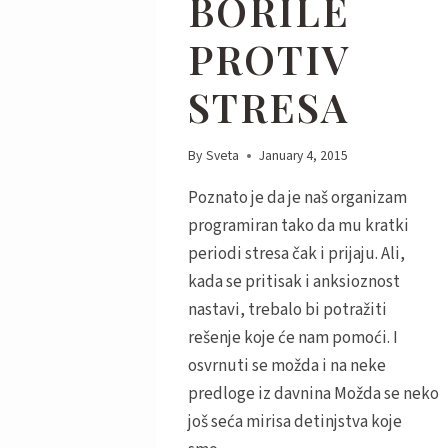
BORILE
PROTIV
STRESA
By
Sveta
January 4, 2015
Poznato je da je naš organizam
programiran tako da mu kratki
periodi stresa čak i prijaju. Ali,
kada se pritisak i anksioznost
nastavi, trebalo bi potražiti
rešenje koje će nam pomoći. I
osvrnuti se možda i na neke
predloge iz davnina Možda se neko
još seća mirisa detinjstva koje