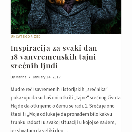
UNCATEGORIZED
Inspiracija za svaki dan
18 vanvremenskih tajni
srećnih ljudi
By
Marina
January 14, 2017
Mudre reči savremenih i istorijskih „srećnika“
pokazuju da su baš oni otkrili „tajne“ srećnog života.
Hajde da otkrijemo o čemu se radi. 1. Sreća je ono
šta si ti „Moja odluka je da pronađem bilo kakvu
trunku radosti u svakoj situaciji u kojoj se nađem,
jer shvatam da veliki deo…