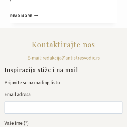
INSPIRACIJA
READ MORE
ZA
SVAKI
DAN
18
Kontaktirajte nas
VANVREMENSKIH
TAJNI
E-mail: redakcija@antistresvodic.rs
SREĆNIH
LJUDI
Inspiracija stiže i na mail
Prijavite se na mailing listu
Email adresa
Vaše ime
(*)