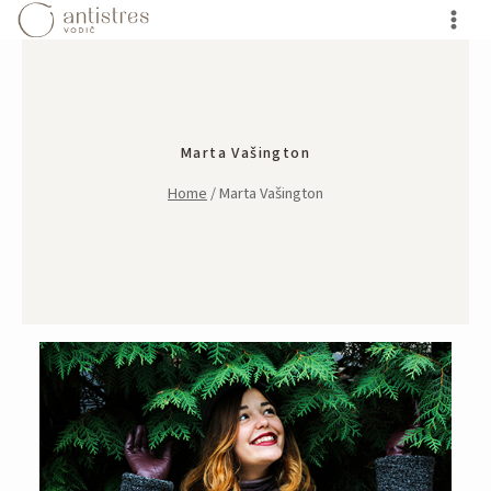
Skip
to
content
Marta Vašington
Home
/
Marta Vašington