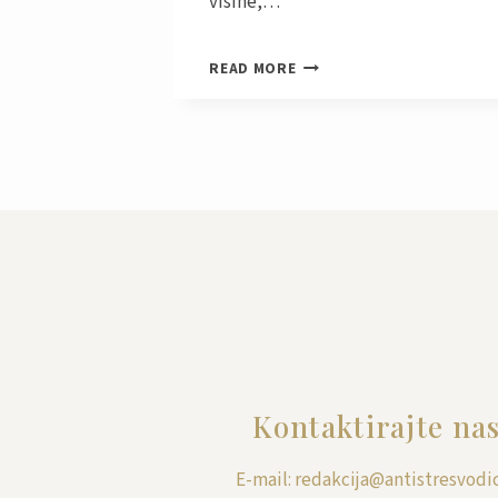
visine,…
TAJNA
READ MORE
UVIJENIH
ŠLJIVA
NEOBJAŠNJIVA
PRIRODNA
POJAVA
Kontaktirajte na
E-mail: redakcija@antistresvodic