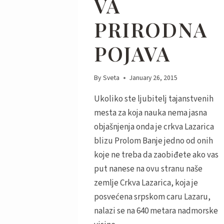
VA
PRIRODNA
POJAVA
By
Sveta
January 26, 2015
Ukoliko ste ljubitelj tajanstvenih
mesta za koja nauka nema jasna
objašnjenja onda je crkva Lazarica
blizu Prolom Banje jedno od onih
koje ne treba da zaobiđete ako vas
put nanese na ovu stranu naše
zemlje Crkva Lazarica, koja je
posvećena srpskom caru Lazaru,
nalazi se na 640 metara nadmorske