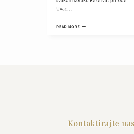
svakom koraku Rezervat prirode
Uvac…
PRIRODA
READ MORE
JE
STVORILA
ZA
NAS
OSTAJE
NAM
SAMO
DA
UŽIVAMO
Kontaktirajte na