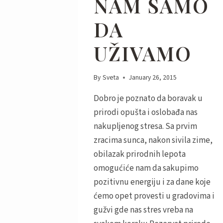
NAM SAMO
DA
UŽIVAMO
By
Sveta
January 26, 2015
Dobro je poznato da boravak u
prirodi opušta i oslobađa nas
nakupljenog stresa. Sa prvim
zracima sunca, nakon sivila zime,
obilazak prirodnih lepota
omogućiće nam da sakupimo
pozitivnu energiju i za dane koje
ćemo opet provesti u gradovima i
gužvi gde nas stres vreba na