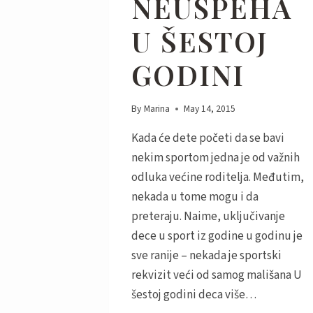
NEUSPEHA
U ŠESTOJ
GODINI
By
Marina
May 14, 2015
Kada će dete početi da se bavi
nekim sportom jedna je od važnih
odluka većine roditelja. Međutim,
nekada u tome mogu i da
preteraju. Naime, uključivanje
dece u sport iz godine u godinu je
sve ranije – nekada je sportski
rekvizit veći od samog mališana U
šestoj godini deca više…