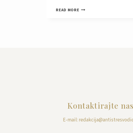
DA
READ MORE
LI
JE
VREME
ZA
SPORT
STRAH
OD
NEUSPEHA
U
ŠESTOJ
GODINI
Kontaktirajte na
E-mail: redakcija@antistresvodic