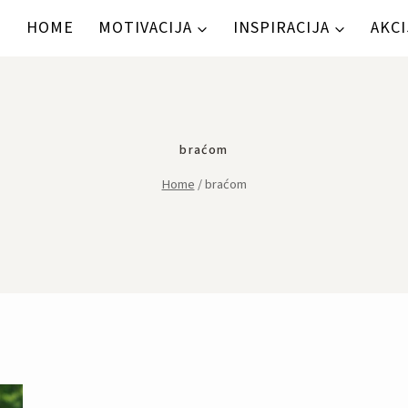
HOME
MOTIVACIJA
INSPIRACIJA
AKCI
braćom
Home
/
braćom