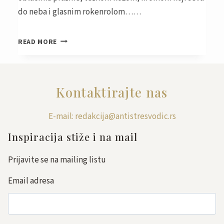
do neba i glasnim rokenrolom……
DAME
READ MORE
U
SEDLU
ODVAŽNE
KROTITELJKE
Kontaktirajte nas
ČELIČNIH
DIVOVA
E-mail: redakcija@antistresvodic.rs
Inspiracija stiže i na mail
Prijavite se na mailing listu
Email adresa