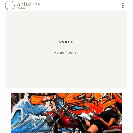
Skip
to
content
benzin
Home
/
benzin