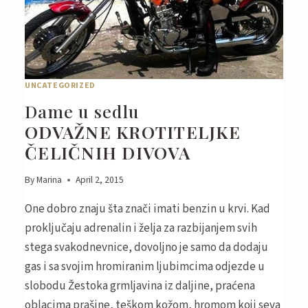
UNCATEGORIZED
Dame u sedlu
ODVAŽNE KROTITELJKE
ČELIČNIH DIVOVA
By
Marina
April 2, 2015
One dobro znaju šta znači imati benzin u krvi. Kad
proključaju adrenalin i želja za razbijanjem svih
stega svakodnevnice, dovoljno je samo da dodaju
gas i sa svojim hromiranim ljubimcima odjezde u
slobodu Žestoka grmljavina iz daljine, praćena
oblacima prašine, teškom kožom, hromom koji seva