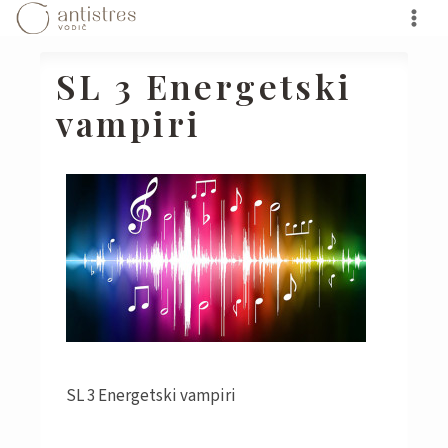
Skip
to
content
SL 3 Energetski
vampiri
SL 3 Energetski vampiri