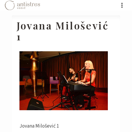
Skip
to
content
Jovana Milošević
1
Jovana Milošević 1